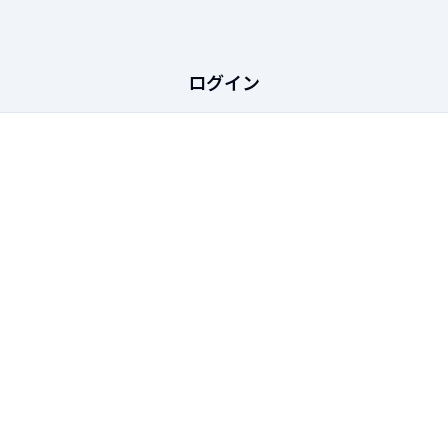
パスワードをお忘れの方
ログイン
©2024 Financial Technology System Inc.
FAQ
個人情報の取扱いについて
利用規約
メールアドレス
パスワード
ログイン